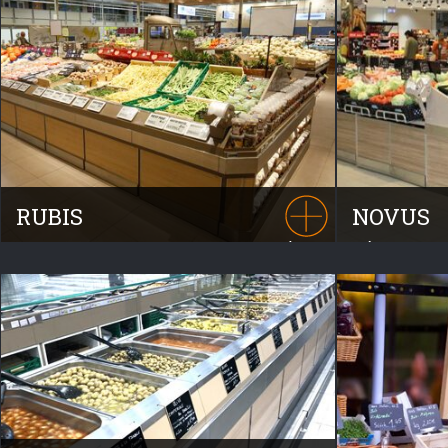
RUBIS
NOVUS
La gamme RUBIS est la parfaite synthèse
Véritable bes
du mobilier Fruits et Légumes. Sa
modules vend
fabrication allie le métal et le bois pour une
linéaires de 
présentation design et ergonomique. Les
NOVUS répond
nombreuses possibilités de couleurs et
nombreuses c
d’essences de bois permettre une
exigences.
personnalisation.