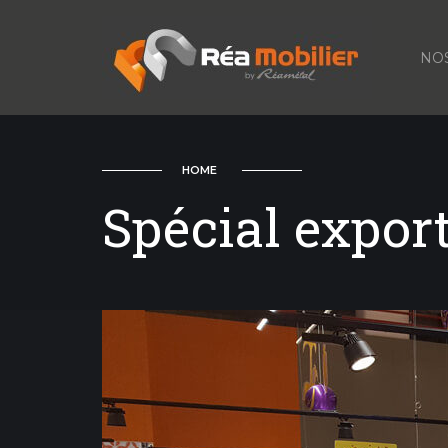
NO
HOME
Spécial expor