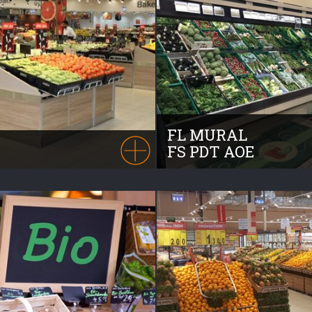
FL MURAL
FS PDT AOE
t-seller avec plus de 35 000
Nos banques murales sont c
us représentant 21 kms
accueillir les Fruits et Légume
présentation, la Gamme
secs et la famille des AEO. E
 par sa modularité et ses
sachet. La finition de nos b
ombinaisons à toutes vos
s’accorde avec le mobilier de
marché.