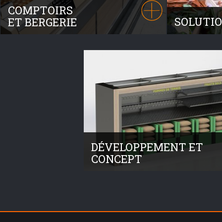
COMPTOIRS
SOLUTIO
ET BERGERIE
A partir de m
Véritable lieu d’animation et de vente
respectant vo
assistée, nos comptoirs et bergeries
cagette, dépo
intègrent des blocs froids parfaitement
proposons un
fonctionnels à votre zone fruits et légumes.
au bio.
DÉVELOPPEMENT ET
CONCEPT
Concepteur et installateur, notre bur
d’études vous accompagne dans la
réalisation de vos projets. Nous so
équipés de 4 licences solidworks.