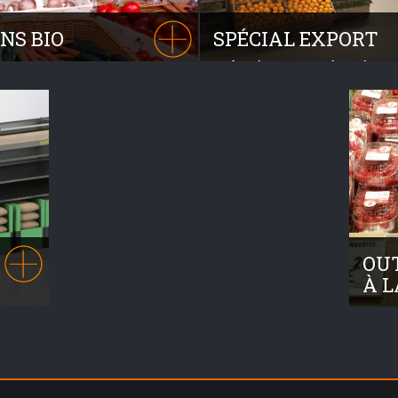
NS BIO
SPÉCIAL EXPORT
obilier de mise en avant et en
Grâce à ses qualités et à sa 
s méthodes de présentation,
notre gamme NOVUS s’export
té, panier osier, nous vous
monde entier. Déjà plus de 10
 mobilier chaleureux dédié
OUT
À L
eau
Retro
consu
mmes