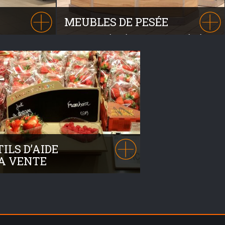
MEUBLES DE PESÉE
robustesse,
Comptoirs séparés ou modules intégrés
e dans le
dans nos îlots, nous proposons plusieurs
 pays livrés.
choix. De nombreuses configurations sont
possibles.
ILS D’AIDE
A VENTE
uvez nos nombreux accessoires et
ltez-nous !