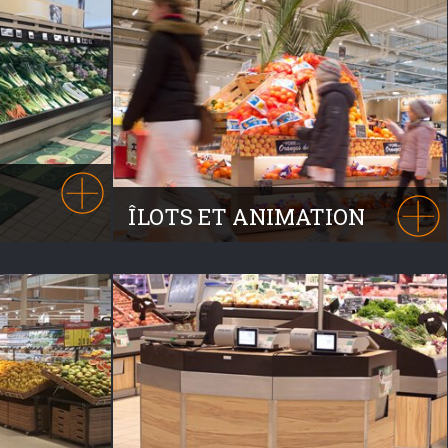
ÎLOTS ET ANIMATION
REAMOBILIER propose une gamme
onçues pour
d’îlots de mise en avant. Sur roulettes ou
s, les Fruits
intégrées à votre zone marché, nos
n vrac ou en
solutions répondront à vos besoins.
anques murales
 votre zone